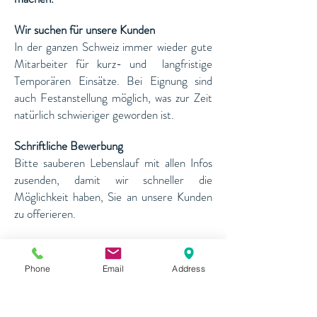
Wir suchen für unsere Kunden
In der ganzen Schweiz immer wieder gute
Mitarbeiter für kurz- und langfristige
Temporären Einsätze. Bei Eignung sind
auch Festanstellung möglich, was zur Zeit
natürlich schwieriger geworden ist.
​Schriftliche Bewerbung
Bitte sauberen Lebenslauf mit allen Infos
zusenden, damit wir schneller die
Möglichkeit haben, Sie an unsere Kunden
zu offerieren.
Bitte senden Sie den Lebenslauf mit allen
wichtigen Informatione mit Foto an uns.
Phone
Email
Address
Apply now