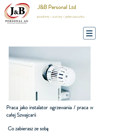
J&B Personal Ltd
świadomy - uczciwy - pełen szacunku
Praca jako instalator ogrzewania / praca w
całej Szwajcarii
Co zabierasz ze sobą
​​​