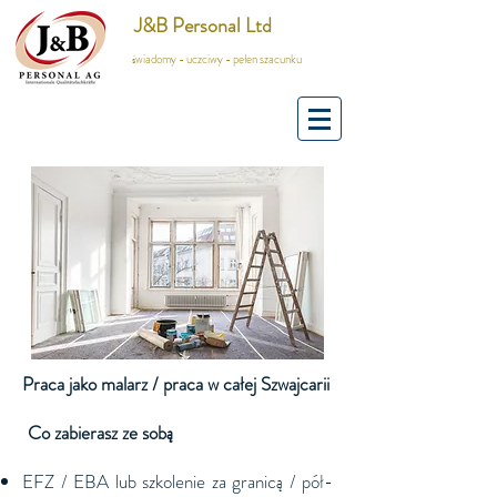
J&B Personal Ltd
świadomy - uczciwy - pełen szacunku
Praca jako malarz / praca w całej Szwajcarii
Co zabierasz ze sobą
​​​
EFZ / EBA lub szkolenie za granicą / pół-