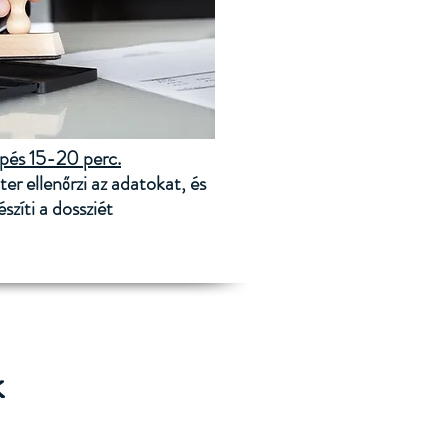
épés 15-20 perc.
er ellenőrzi az adatokat, és
észíti a dossziét
k