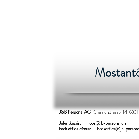
Jelentk
Mostantól
J&B Personal AG
, Chamerstrasse 44, 6331
Jelentkezés:
jobs@jb-personal.ch
back office címre:
backoffice@jb-persona