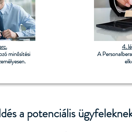
erc.
4. l
ozó minősítési
A Personalberat
zemélyesen.
elk
dés a potenciális ügyfelekne