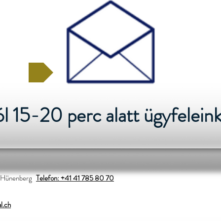
ezz most
 15-20 perc alatt ügyfeleink
 Hünenberg
Telefon: +41 41 785 80 70
l.ch