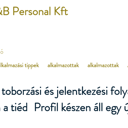
B Personal Kft
dó
lkalmazási tippek
alkalmazottak
alkalmazottak
toborzási és jelentkezési fol
 a tiéd
Profil készen áll egy