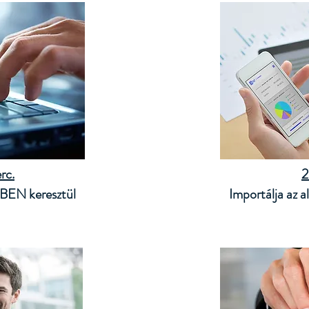
rc.
2
BEN keresztül
Importálja az 