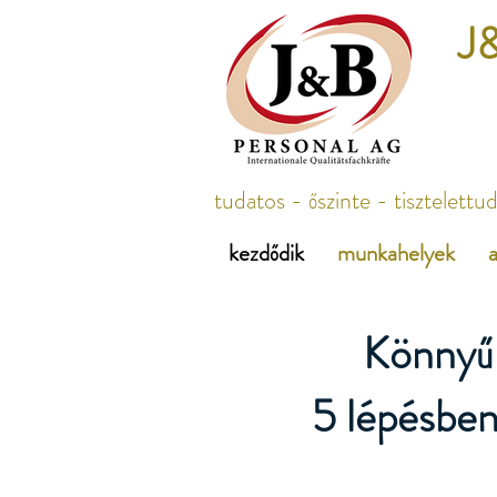
J&
tudatos - őszinte - tisztelettu
kezdődik
munkahelyek
a
Könnyű 
5 lépésben