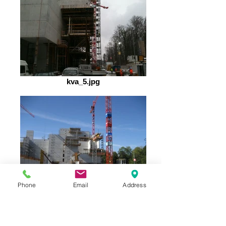
kva_5.jpg
Phone
Email
Address
kva_4.jpg