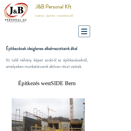
J&B Personal Kft
tudatos - őszinte - tisztelettudó
Építkezések ideiglenes alkalmazottaink által
Itt talál néhány képet azokról az építkezésekről,
amelyeken munkatársaink aktívan részt vettek.
Építkezés westSIDE Bern