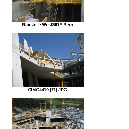
Baustelle WestSIDE Bern
CIMG4410 (71).JPG