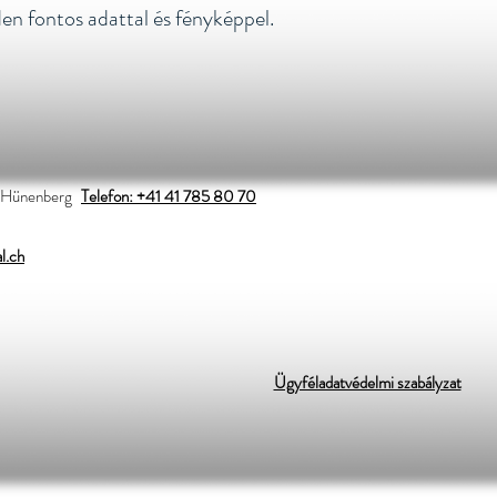
den fontos adattal és fényképpel.
 Hünenberg
Telefon: +41 41 785 80 70
l.ch
Ügyféladatvédelmi szabályzat