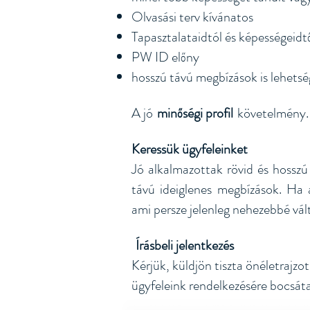
Olvasási terv kívánatos
Tapasztalataidtól és képességeidtő
PW ID előny
hosszú távú megbízások is lehets
A jó
minőségi profil
követelmény.
Keressük ügyfeleinket
Jó alkalmazottak rövid és hosszú
távú ideiglenes megbízások. Ha a
ami persze jelenleg nehezebbé vált
Írásbeli jelentkezés
​​
Kérjük, küldjön tiszta önéletraj
ügyfeleink rendelkezésére bocsáta