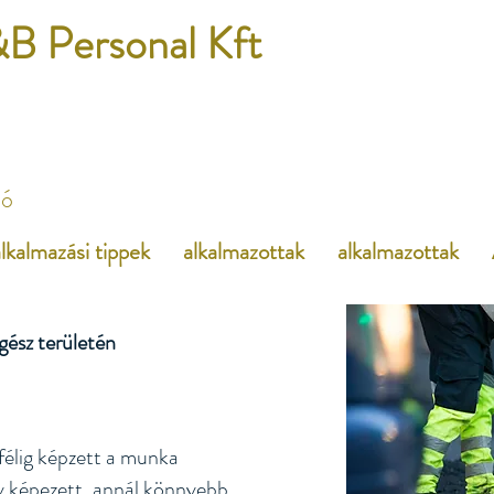
B Personal Kft
dó
lkalmazási tippek
alkalmazottak
alkalmazottak
egész területén
félig képzett a munka
y képezett, annál könnyebb