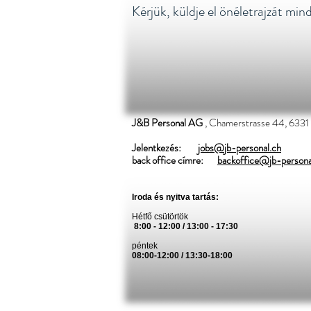
Kérjük, küldje el önéletrajzát min
J&B Personal AG
, Chamerstrasse 44, 6331
Jelentkezés:
jobs@jb-personal.ch
back office címre:
backoffice@jb-persona
Iroda és nyitva tartás:
Hétfő csütörtök
​
8:00 - 12:00 / 13:00 - 17:30
péntek
08:00-12:00 / 13:30-18:00