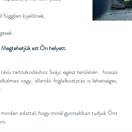
l függően kijelölnek.
égesek
Megtehetjük ezt Ön helyett.
 távú tartózkodáshoz Svájc egész területén
hosszú
lkalmas vagy, állandó foglalkoztatás is lehetséges,
.
zot minden adattal, hogy minél gyorsabban tudjuk Önt
ni.