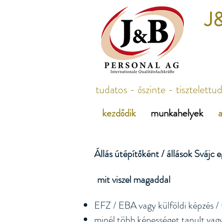
J&
tudatos - őszinte - tisztelettu
kezdődik
munkahelyek
a
Állás útépítőként / állások Svájc 
mit viszel magaddal
​​​
EFZ / EBA vagy külföldi képzés / 
minél több képességet tanult vag