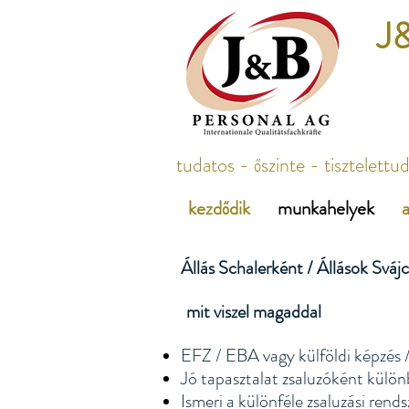
J&
tudatos - őszinte - tisztelettu
kezdődik
munkahelyek
a
Állás Schalerként / Állások Sváj
mit viszel magaddal
​
EFZ / EBA vagy külföldi képzés /
Jó tapasztalat zsaluzóként külön
Ismeri a különféle zsaluzási ren