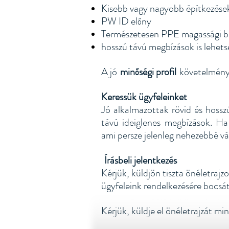
Kisebb vagy nagyobb építkezésekh
PW ID előny
Természetesen PPE magassági b
hosszú távú megbízások is lehet
A jó
minőségi profil
követelmény
Keressük ügyfeleinket
Jó alkalmazottak rövid és hossz
távú ideiglenes megbízások. Ha 
ami persze jelenleg nehezebbé vál
Írásbeli jelentkezés
​​
Kérjük, küldjön tiszta önéletra
ügyfeleink rendelkezésére bocsát
Kérjük, küldje el önéletrajzát mi