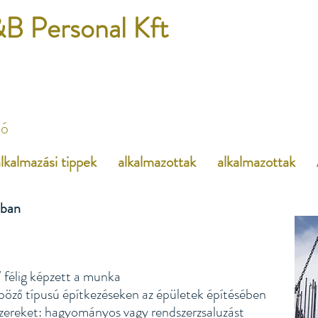
B Personal Kft
dó
lkalmazási tippek
alkalmazottak
alkalmazottak
cban
 félig képzett a munka
böző típusú építkezéseken az épületek építésében
dszereket: hagyományos vagy rendszerzsaluzást