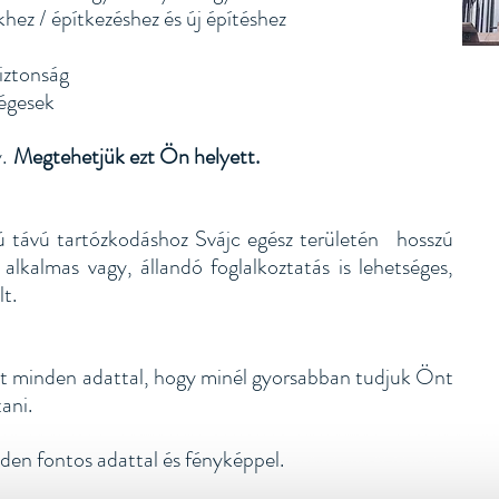
ez / építkezéshez és új építéshez
iztonság
ségesek
.
Megtehetjük ezt Ön helyett.
ú távú tartózkodáshoz Svájc egész területén
hosszú
alkalmas vagy, állandó foglalkoztatás is lehetséges,
t.
jzot minden adattal, hogy minél gyorsabban tudjuk Önt
ani.
nden fontos adattal és fényképpel.