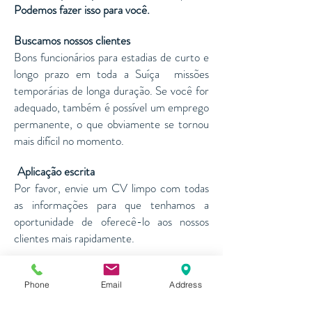
Podemos fazer isso para você.
Buscamos nossos clientes
Bons funcionários para estadias de curto e
longo prazo em toda a Suíça
missões
temporárias de longa duração. Se você for
adequado, também é possível um emprego
permanente, o que obviamente se tornou
mais difícil no momento.
Aplicação escrita
​​
Por favor, envie um CV limpo com todas
as informações para que tenhamos a
oportunidade de oferecê-lo aos nossos
clientes mais rapidamente.
Por favor, envie-nos o seu CV com todas
as informações importantes e uma
Phone
Email
Address
fotografia.