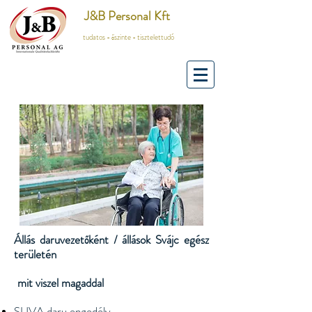
J&B Personal Kft
tudatos - őszinte - tisztelettudó
Állás daruvezetőként / állások Svájc egész
területén
mit viszel magaddal
​
SUVA daru engedély