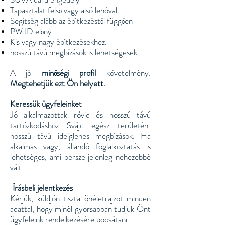
Tapasztalat felső vagy alsó lenóval
Segítség alább az építkezéstől függően
PW ID előny
Kis vagy nagy építkezésekhez.
hosszú távú megbízások is lehetségesek
A jó
minőségi profil
követelmény.
Megtehetjük ezt Ön helyett.
Keressük ügyfeleinket
Jó alkalmazottak rövid és hosszú távú
tartózkodáshoz Svájc egész területén
hosszú távú ideiglenes megbízások. Ha
alkalmas vagy, állandó foglalkoztatás is
lehetséges, ami persze jelenleg nehezebbé
vált.
Írásbeli jelentkezés
​​
Kérjük, küldjön tiszta önéletrajzot minden
adattal, hogy minél gyorsabban tudjuk Önt
ügyfeleink rendelkezésére bocsátani.