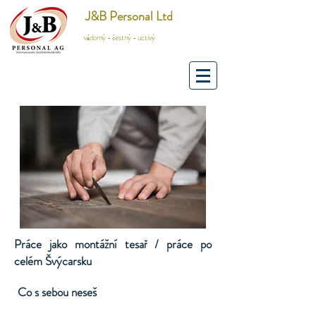
J&B Personal Ltd
vědomý - čestný - uctivý
Práce jako montážní tesař / práce po
celém Švýcarsku
Co s sebou neseš
​​​