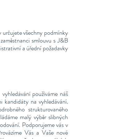
Vy určujete všechny podmínky
ši zaměstnanci smlouvu s J&B
istrativní a úřední požadavky
 vyhledávání používáme náš
mi kandidáty na vyhledávání.
drobného strukturovaného
ládáme malý výběr slibných
hodování. Podporujeme vás v
 Provázíme Vás a Vaše nové