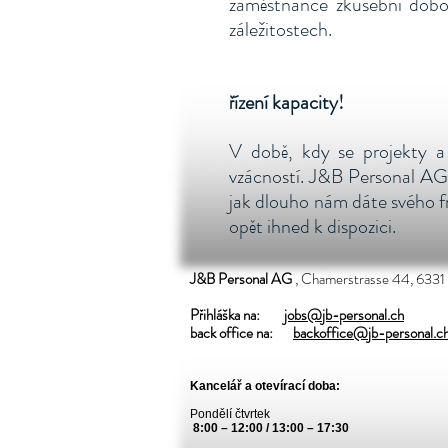
zaměstnance zkušební dobo
záležitostech.
řízení kapacity!
V době, kdy se projekty a t
vzácností. J&B Personal AG
jak dlouho nám dáte svého f
opět ihned k dispozici.
J&B Personal AG
, Chamerstrasse 44, 6331
Přihláška na:
jobs@jb-personal.ch
back office na:
backoffice@jb-personal.c
Kancelář a otevírací doba:
Pondělí čtvrtek
​
8:00 – 12:00 / 13:00 – 17:30