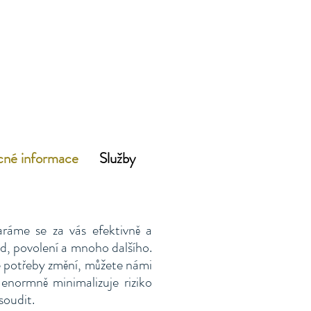
né informace
Služby
ráme se za vás efektivně a
zd, povolení a mnoho dalšího.
e potřeby změní, můžete námi
enormně minimalizuje riziko
soudit.