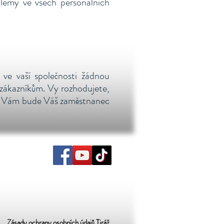
lémy ve všech personálních
i ve vaší společnosti žádnou
zákazníkům. Vy rozhodujete,
hůt Vám bude Váš zaměstnanec
Zásady ochrany osobních údajů
Tiráž