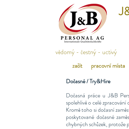
J&
vědomý - čestný - uctivý
začít
pracovní místa
Dočasné / Try&Hire
Dočasná práce u J&B Perso
spolehlivě o celé zpracování
Kromě toho si dočasní zaměs
poskytované dočasné zaměst
chybných schůzek, protože př