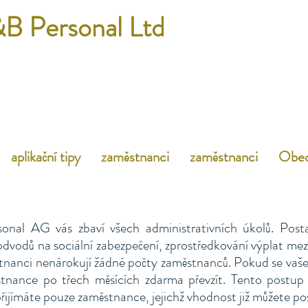
B Personal Ltd
aplikační tipy
zaměstnanci
zaměstnanci
Obec
nal AG vás zbaví všech administrativních úkolů. Posta
 odvodů na sociální zabezpečení, zprostředkování výplat me
tnanci nenárokují žádné počty zaměstnanců. Pokud se vaš
nance po třech měsících zdarma převzít. Tento postup 
ijímáte pouze zaměstnance, jejichž vhodnost již můžete po