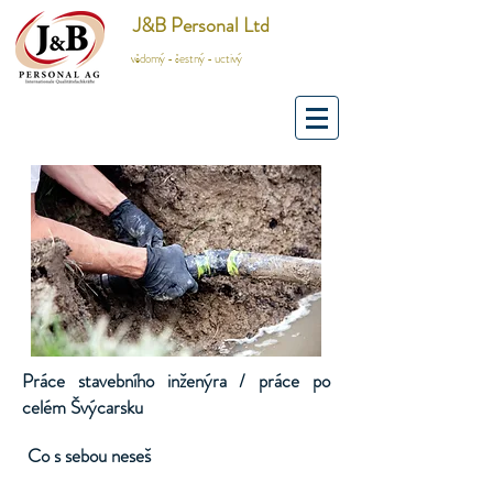
J&B Personal Ltd
vědomý - čestný - uctivý
Práce stavebního inženýra / práce po
celém Švýcarsku
Co s sebou neseš
​​​