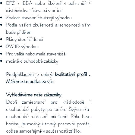
EFZ / EBA nebo školení v zahraničí /
částečně kvalifikovaná v práci
Znalost stavebních strojů výhodou
Podle vašich zkušeností a schopností vám
bude přidělen
Plány čtení žádoucí
PW ID výhodou
Pro velká nebo malá staveniště.
možné dlouhodobé zakázky
Předpokladem je
dobrý
kvalitativní profil
.
Můžeme to udělat za vás.
Vyhledáváme naše zákazníky
Dobří zaměstnanci pro krátkodobé i
dlouhodobé pobyty po celém Švýcarsku
dlouhodobé dočasné přidělení. Pokud se
hodíte, je možný i trvalý pracovní poměr,
což se samozřejmě v současnosti ztížilo.