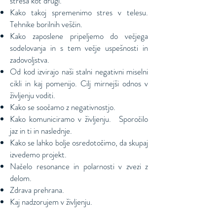
stresa kot drugi.
Kako takoj spremenimo stres v telesu.
Tehnike borilnih veščin.
Kako zaposlene pripeljemo do večjega
sodelovanja in s tem večje uspešnosti in
zadovoljstva.
Od kod izvirajo naši stalni negativni miselni
cikli in kaj pomenijo. Cilj mirnejši odnos v
življenju voditi.
Kako se soočamo z negativnostjo.
Kako komuniciramo v življenju.
Sporočilo
jaz in ti in naslednje.
Kako se lahko bolje osredotočimo, da skupaj
izvedemo projekt.
Načelo resonance in polarnosti v zvezi z
delom.
Zdrava prehrana.
Kaj nadzorujem v življenju.