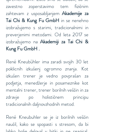
zavestno zoperstavimo tem fizičnim
zahtevam z usposabljanjem
Akademije za
Tai Chi & Kung Fu GmbH
in se nenehno
izobražujemo s starimi, tradicionalnimi in
preverjenimi metodami. Od leta 2017 se
izobražujemo na
Akademiji za Tai Chi &
Kung Fu GmbH
.
René Kneubühler ima zaradi svojih 30 let
poklicnih izkušenj ogromno znanja. Kot
izkušen trener je vedno povprašan za
podjetja, menedžerje in posameznike kot
mentalni trener, trener borilnih veščin in za
zdravje po holističnem principu
tradicionalnih daljnovzhodnih metod.
René Kneubuhler se je iz borilnih veščin
naučil, kako se spopasti s stresom, da bi
lahko bolje deloval v bitki in ne reagiral.