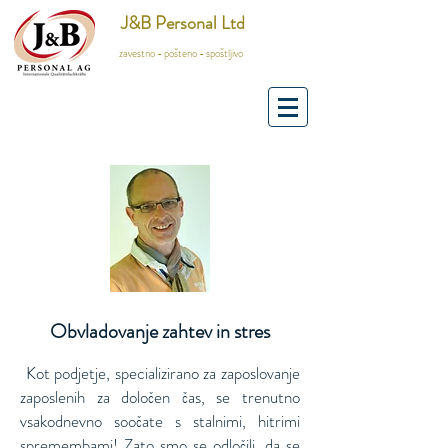
J&B Personal Ltd
zavestno - pošteno - spoštljivo
Obvladovanje zahtev in stres
Kot podjetje, specializirano za zaposlovanje
​
zaposlenih za določen čas, se trenutno
vsakodnevno soočate s stalnimi, hitrimi
spremembami! Zato smo se odločili, da se