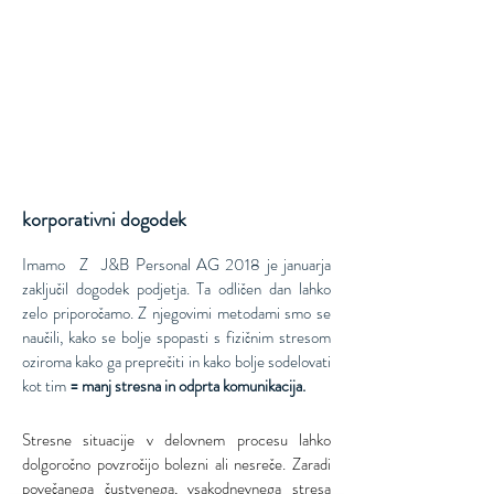
korporativni dogodek
Imamo
Z
J&B Personal AG 2018 je januarja
zaključil dogodek podjetja. Ta odličen dan lahko
zelo priporočamo. Z njegovimi metodami smo se
naučili, kako se bolje spopasti s fizičnim stresom
oziroma kako ga preprečiti in kako bolje sodelovati
kot tim
= manj stresna in odprta komunikacija.
Stresne situacije v delovnem procesu lahko
dolgoročno povzročijo bolezni ali nesreče. Zaradi
povečanega čustvenega, vsakodnevnega stresa