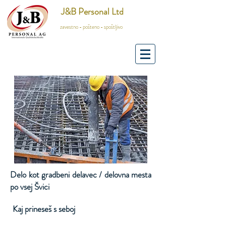
J&B Personal Ltd
zavestno - pošteno - spoštljivo
Delo kot gradbeni delavec / delovna mesta
po vsej Švici
Kaj prineseš s seboj
​