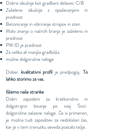
Dobre izkušnje kot gradbeni delavec C/B
Zaželene izkušnje z opaževanjem in
prednost
Betoniranje in vibriranje stropov in sten
Malo znanja o načrtih branja je zaželeno in
prednost
PW ID je prednost
Za velika ali manjša gradbišča
možne dolgoročne naloge
Dober
kvalitativni profil
je predpogoj.
To
lahko storimo za vas.
Iščemo naše stranke
Dobri zaposleni za kratkoročno in
dolgotrajno bivanje po vsej Švici
dolgoročne začasne naloge. Če si primeren,
je možna tudi zaposlitev za nedoločen čas,
kar je v tem trenutku seveda postalo težje.