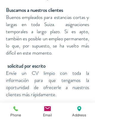
Buscamos a nuestros clientes
Buenos empleados para estancias cortas y
largas en toda Suiza.
asignaciones
temporales a largo plazo. Si es apto,
también es posible un empleo permanente,
lo que, por supuesto, se ha vuelto más
difícil en este momento.
solicitud por escrito
​​
Envíe un CV limpio con toda la
información para que tengamos la
oportunidad de ofrecerle a nuestros
clientes más rápidamente.
Por favor envíenos su CV con toda la
información importante y una foto.
Phone
Email
Address
Aplicar ahora