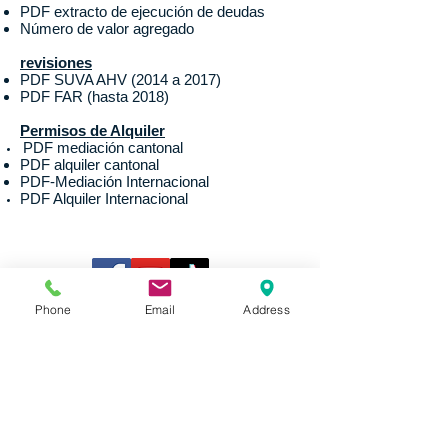
PDF extracto de ejecución de deudas
Número de valor agregado
revisiones
PDF SUVA AHV (2014 a 2017)
PDF FAR (hasta 2018)
Permisos de Alquiler
PDF mediación cantonal
​
PDF alquiler cantonal
PDF-Mediación Internacional
PDF Alquiler Internacional
Phone
Email
Address
J&B Personal AG
, Chamerstrasse 44, 6331
Hünenberg
Teléfono +41 41 785 80 70
Aplicación a:
empleos@jb-personal.ch
back office a:
backoffice@jb-personal.ch
Oficina y horario de apertura: