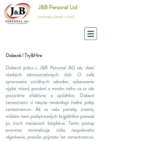
J&B Personal Ltd
uvedomelý – čestný – úctivý
Dočasné / Try&Hire
Dočasná práca v J&B Personal AG vás zbaví
všetkých administratívnych úloh. O celé
spracovanie sociálnych odvodov, vybavovanie
výplat miezd, povolení a mnoho iného sa za vás
postaráme efektívne a spoľahlivo. Dočasní
zamestnanci si navyše nenárokujú žiadne počty
zamestnancov. Ak sa vaše potreby zmenia,
môžete nami poskytovaných brigádnikov prevziať
po troch mesiacoch bezplatne. Tento postup
enormne minimalizuje riziko nesprávneho
objednania, pretože prijmete len zamestnancov,