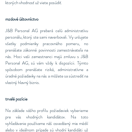
ktorých vhodnosť už viete posúdiť.
mzdové účtovníctvo
J&B Personal AG preberá celú administratívu
personálu, ktorý ste sami naverbovali. Vy určujete
všetky podmienky pracovného pomeru, no
prenášate zákonné povinnosti zamestnávateľa na
nás. Hoci vaši zamestnanci majú zmluvu s J&B
Personal AG, sú vám vždy k dispozícii. Týmto
spôsobom prenášate riziká, administratívne a
úradné požiadavky na nás a môžete sa sústrediť na
vlastný hlavný biznis.
trvalé pozície
Na základe vášho profilu požiadaviek vyberieme
pre vás vhodných kandidátov. Na toto
vyhľadávanie používame náš osvedčený mix médií
alebo v ideálnom prípade sú vhodní kandidáti už