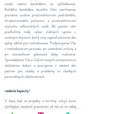
medzi našimi kandidátmi na vyhľadávanie.
Každého kandidáta, ktorého Vám navrhneme,
poznáme osobne prostredníctvom podrobného,
štruktúrovaného pohovoru a prostredníctvom
výsluchu referenčných osôb. Až potom vám
predložíme malý výber sľubných spisov s
osobným dojmom, ktorý sme napísali písomne ako
úplný základ pre rozhodovanie. Podporujeme Vás
v rozhodovacom procese, pri uzatváraní zmluvy a
pri starostlivom plánovaní doby realizácie.
Sprevádzame Vás a Vašich nových zamestnancov
skúšobnou dobou a pracujeme v zázemí ako
partner pre otázky a problémy vo všetkých
personálnych záležitostiach.
riadenie kapacity!
V čase, keď sa projekty a termíny určujú čoraz
rýchlejšie, nezávislí pracovníci už nie sú vo vašej
spoločnosti vzácnosťou. J&B Personal AG