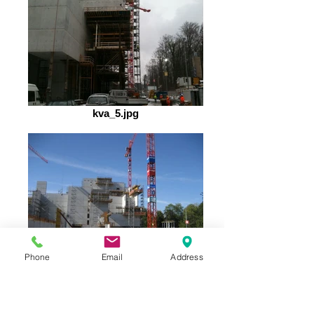
kva_5.jpg
Phone
Email
Address
kva_4.jpg