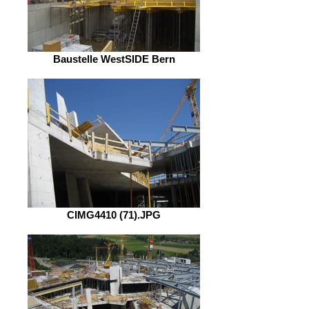
Baustelle WestSIDE Bern
CIMG4410 (71).JPG