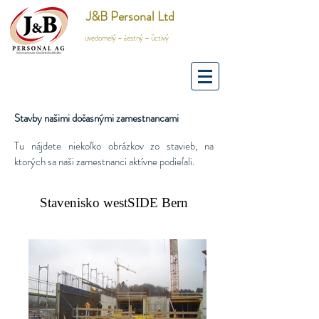
J&B Personal Ltd
uvedomelý – čestný – úctivý
Stavby našimi dočasnými zamestnancami
Tu nájdete niekoľko obrázkov zo stavieb, na
ktorých sa naši zamestnanci aktívne podieľali.
Stavenisko westSIDE Bern