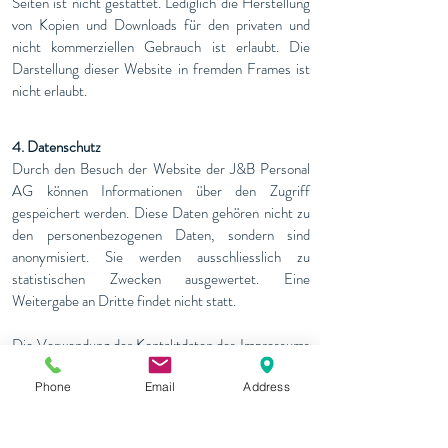
Seiten ist nicht gestattet. Lediglich die Herstellung
von Kopien und Downloads für den privaten und
nicht kommerziellen Gebrauch ist erlaubt. Die
Darstellung dieser Website in fremden Frames ist
nicht erlaubt.
4. Datenschutz
Durch den Besuch der Website der J&B Personal
AG können Informationen über den Zugriff
gespeichert werden. Diese Daten gehören nicht zu
den personenbezogenen Daten, sondern sind
anonymisiert. Sie werden ausschliesslich zu
statistischen Zwecken ausgewertet. Eine
Weitergabe an Dritte findet nicht statt.
Die Verwendung der Kontaktdaten des Impressums
zur gewerblichen Werbung ist Ausdrücklich
verboten.
Phone
Email
Address